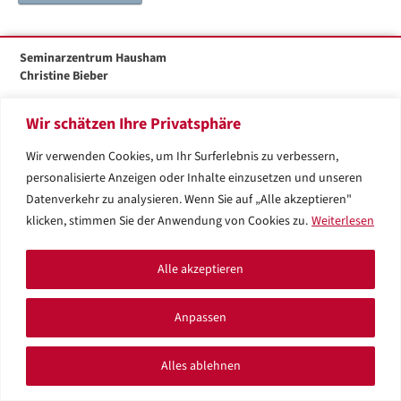
Seminarzentrum Hausham
Christine Bieber
Dr.-Franz-Langecker-Str. 26
83734 Hausham
Wir schätzen Ihre Privatsphäre
Tel: +49 (0) 8026 / 92 08 95
Wir verwenden Cookies, um Ihr Surferlebnis zu verbessern,
info@seminarzentrum-hausham.de
personalisierte Anzeigen oder Inhalte einzusetzen und unseren
Datenverkehr zu analysieren. Wenn Sie auf „Alle akzeptieren"
©
Seminarzentrum Hausham - Christine Bieber
klicken, stimmen Sie der Anwendung von Cookies zu.
Weiterlesen
Linkedin Christine Bieber - Semi
Facebook Christine Bieber - Seminarzent
Instagram Christine Bieber - Seminar
Alle akzeptieren
Impressum
Anpassen
AGBs
Datenschutzerklärung
Alles ablehnen