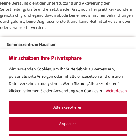
Meine Beratung dient der Unterstützung und Aktivierung der
Selbstheilungskräfte und ersetzt weder Arzt, noch Heilpraktiker - sondern
grenzt sich grundlegend davon ab, da keine medizinischen Behandlungen
durchgeführt, keine Diagnosen erstellt und keine Heilmittel verschrieben
oder verabreicht werden.
Seminarzentrum Hausham
Christine Bieber
Wir schätzen Ihre Privatsphäre
Dr.-Franz-Langecker-Str. 26
83734 Hausham
Wir verwenden Cookies, um Ihr Surferlebnis zu verbessern,
Tel: +49 (0) 8026 / 92 08 95
personalisierte Anzeigen oder Inhalte einzusetzen und unseren
info@seminarzentrum-hausham.de
Datenverkehr zu analysieren. Wenn Sie auf „Alle akzeptieren"
klicken, stimmen Sie der Anwendung von Cookies zu.
Weiterlesen
©
Seminarzentrum Hausham - Christine Bieber
Alle akzeptieren
Linkedin Christine Bieber - Semi
Facebook Christine Bieber - Seminarzent
Instagram Christine Bieber - Seminar
Anpassen
Impressum
AGBs