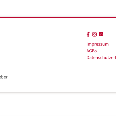
Linkedin
Facebook Chri
Instagram C
Impressum
AGBs
Datenschutzer
eber